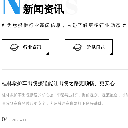
新闻资讯
# 为您提供行业新闻信息，带您了解更多行业动态 #
桂林120接送病人服务费用
桂林120接
行业资讯
常见问题
桂林救护车出院接送能让出院之路更顺畅、更安心
桂林救护车出院接送的核心是 “平稳与适配”，提前规划、规范配合，才
医院到家庭的过渡更安全，为后续居家康复打下良好基础。
04
/ 2025-11