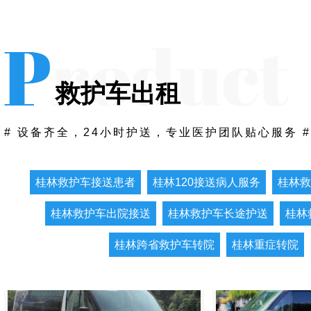
救护车出租
# 设备齐全，24小时护送，专业医护团队贴心服务 #
桂林救护车接送患者
桂林救护车
桂林救护车接送患者
桂林120接送病人服务
桂林救
桂林救护车出院接送
桂林救护车长途护送
桂林
桂林跨省救护车转院
桂林重症转院