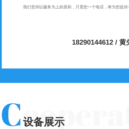
我们坚持以服务为上的原则，只需您一个电话，将为您提供
桂林救护车长途护送电话
桂林救护车
18290144612 / 
设备展示
桂林救护车长途护送价格
桂林救护车