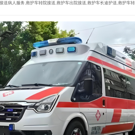
120接送病人服务,救护车转院接送,救护车出院接送,救护车长途护送,救护车