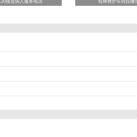
120接送病人服务电话
桂林救护车转院哪