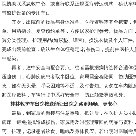
院协助联系急救中心，或自行联系正规医疗转运机构，确认车辆类
带监护设备的专用车)。
其次，出院前的物品与身体准备。医疗资料需齐全携带，包
单、用药指导、复查预约单等，方便居家护理参考。物品方面，
嘱分类整理)、护理用品(如尿垫、绷带)、换洗衣物及个人证件
完成出院前检查，确认生命体征稳定;若有伤口，提前由医护人
中感染。
再者，途中安全与配合要点。患者需根据病情选择合适体位
压迫伤口，心肺疾病患者取半卧位。家属需全程陪同，协助医
态，如有无头晕、呼吸困难等不适，及时告知。切勿在车内随
卸医疗敷料，车辆行驶中系好安全带，防止颠簸导致意外。
桂林救护车出院接送
能让出院之路更顺畅、更安心
最后，到家后的衔接与注意事项。抵达后，在医护人员协助
病床，避免拖拽造成损伤。家属需及时整理带回的药品与资料
药、护理，记录患者饮食、睡眠及身体反应。若出院时医嘱需后